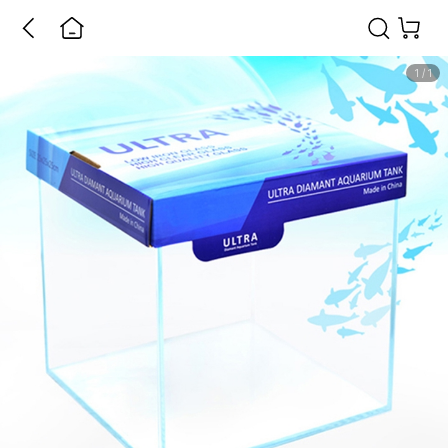
1
/
1