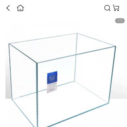
1
/
1