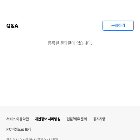
Q&A
문의하기
등록된 문의글이 없습니다.
서비스 이용약관
개인정보 처리방침
입점/제휴 문의
공지사항
PC버전으로 보기
주식회사 어바웃펫
대표자명 : 나옥귀