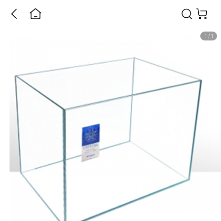
1
/
1