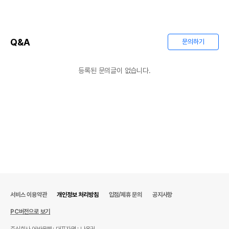
Q&A
문의하기
등록된 문의글이 없습니다.
서비스 이용약관
개인정보 처리방침
입점/제휴 문의
공지사항
PC버전으로 보기
주식회사 어바웃펫
대표자명 : 나옥귀