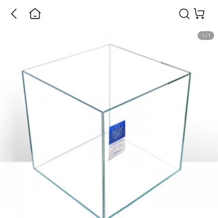
1
/
1