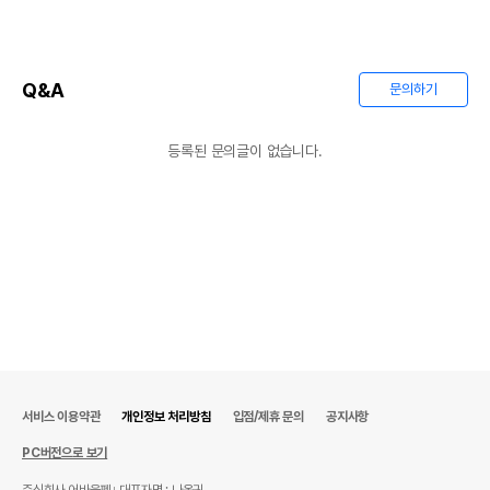
Q&A
문의하기
등록된 문의글이 없습니다.
서비스 이용약관
개인정보 처리방침
입점/제휴 문의
공지사항
PC버전으로 보기
주식회사 어바웃펫
대표자명 : 나옥귀