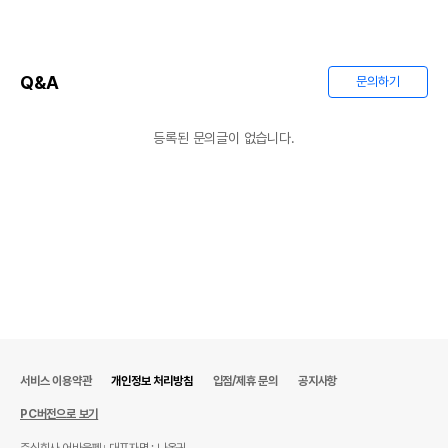
Q&A
문의하기
등록된 문의글이 없습니다.
서비스 이용약관
개인정보 처리방침
입점/제휴 문의
공지사항
PC버전으로 보기
주식회사 어바웃펫
대표자명 : 나옥귀