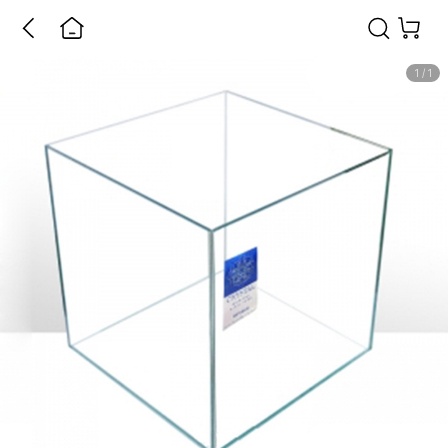
1
/
1