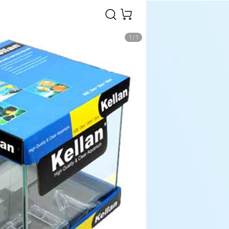
1
/
1