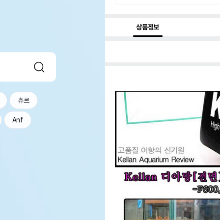
상품정보
츄르
Anf