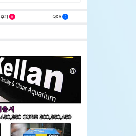
후기
Q&A
0
0