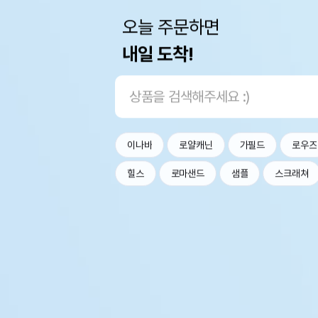
오늘 주문하면
내일 도착!
이나바
로얄캐닌
가필드
로우즈
힐스
로마샌드
샘플
스크래쳐