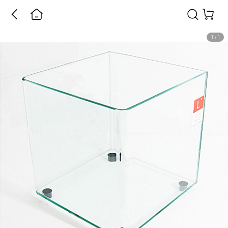
1
/
1