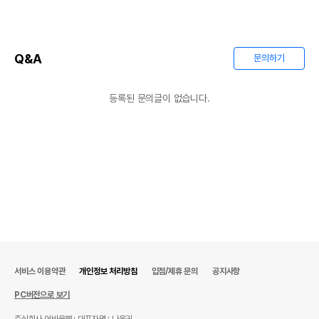
Q&A
문의하기
등록된 문의글이 없습니다.
상품 필수 정보
품명 및 모델명
상품상세설명 참조
법에 의한 인증,허가 등을
상품상세설명 참조
받았음을 확인할수 있는
경우 그에 대한 사항
제조국 또는 원산지
상품상세설명 참조
서비스 이용약관
개인정보 처리방침
입점/제휴 문의
공지사항
제조자,수입품의 경우
상품상세설명 참조
PC버전으로 보기
수입자를 함께 표기
주식회사 어바웃펫
대표자명 : 나옥귀