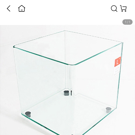
1
/
1