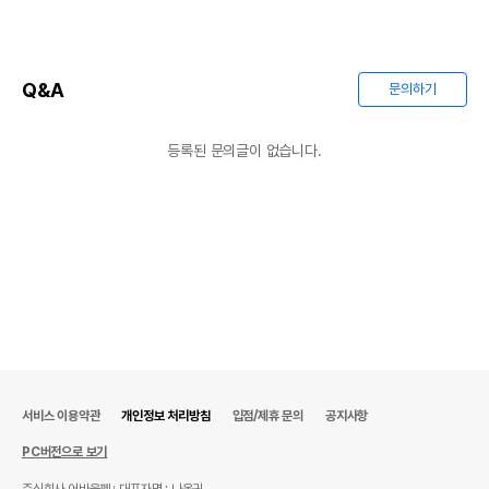
Q&A
문의하기
등록된 문의글이 없습니다.
상품 필수 정보
품명 및 모델명
상품상세설명 참조
법에 의한 인증,허가 등을
상품상세설명 참조
받았음을 확인할수 있는
경우 그에 대한 사항
제조국 또는 원산지
상품상세설명 참조
서비스 이용약관
개인정보 처리방침
입점/제휴 문의
공지사항
제조자,수입품의 경우
상품상세설명 참조
PC버전으로 보기
수입자를 함께 표기
주식회사 어바웃펫
대표자명 : 나옥귀