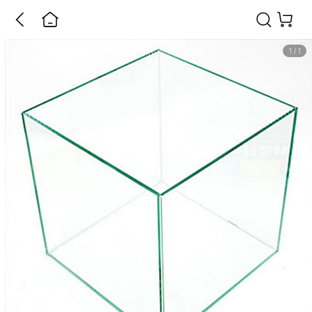
1
/
1