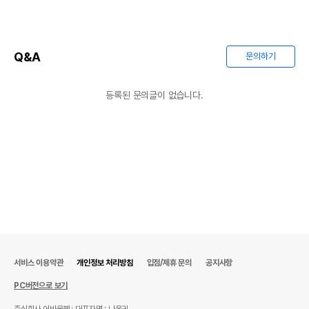
Q&A
문의하기
등록된 문의글이 없습니다.
서비스 이용약관
개인정보 처리방침
입점/제휴 문의
공지사항
PC버전으로 보기
주식회사 어바웃펫
대표자명 : 나옥귀