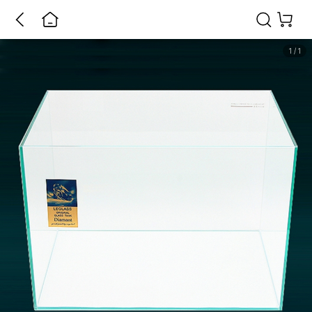
1
/
1