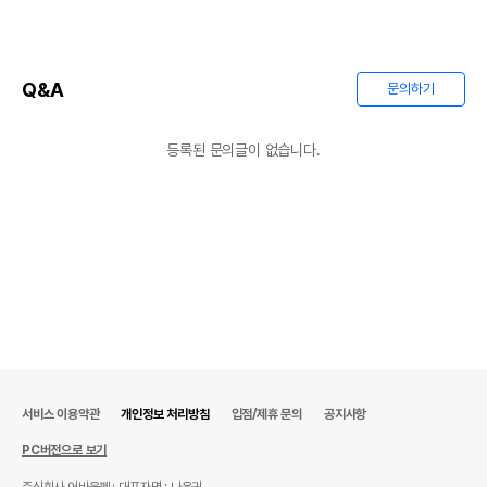
Q&A
문의하기
등록된 문의글이 없습니다.
서비스 이용약관
개인정보 처리방침
입점/제휴 문의
공지사항
PC버전으로 보기
주식회사 어바웃펫
대표자명 : 나옥귀