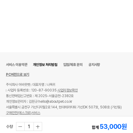
서비스 이용약관
개인정보 처리방침
입점/제휴 문의
공지사항
PC버전으로 보기
주식회사 어바웃펫
대표자명 : 나옥귀
사업자 등록번호 : 120-87-90035
사업자정보확인
통신판매업신고번호 : 제 2025-서울금천-2382호
개인정보관리자 : 김원규 hello@aboutpet.co.kr
서울특별시 금천구 가산디지털2로 144, 현대테라타워 가산DK 507호, 508호 (가산동)
구매안전(에스크로)서비스
© copyright (c) www.aboutpet.co.kr all rights reserved.
53,000
원
수량
합계