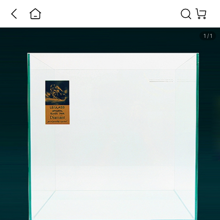
1
/
1