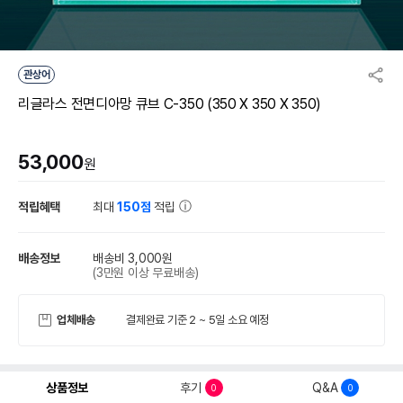
관상어
리글라스 전면디아망 큐브 C-350 (350 X 350 X 350)
53,000
원
적립혜택
최대
150점
적립
배송정보
배송비 3,000원
(3만원 이상 무료배송)
업체배송
결제완료 기준 2 ~ 5일 소요 예정
상품정보
후기
Q&A
0
0