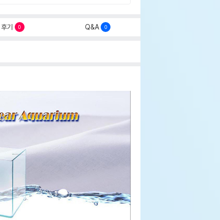
후기
Q&A
0
0