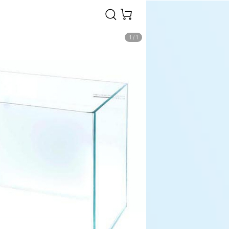
1
/
1