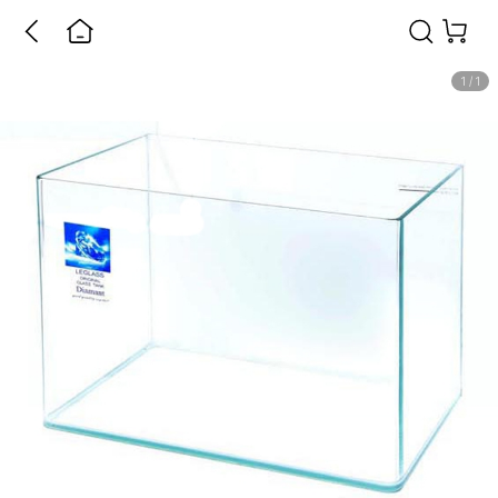
1
/
1