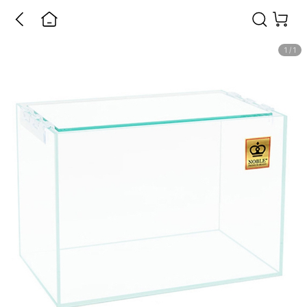
1
/
1