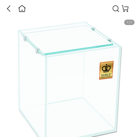
1
/
1