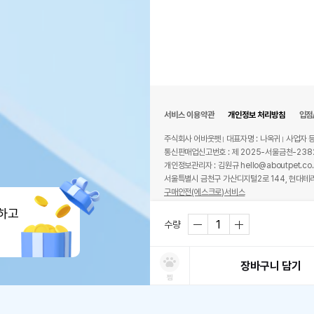
서비스 이용약관
개인정보 처리방침
입점
주식회사 어바웃펫
대표자명 : 나옥귀
사업자 등
통신판매업신고번호 : 제 2025-서울금천-238
개인정보관리자 : 김원규 hello@aboutpet.co.
서울특별시 금천구 가산디지털2로 144, 현대테라
구매안전(에스크로)서비스
© copyright (c) www.aboutpet.co.kr all r
하고
수량
장바구니 담기
찜
처방사료 주문 시 확인해주세요
쿠폰보기
적립혜택
취소/ 교환/ 환불
유통기한 임박 상품
최저가 도전 상품
AI검색
AI검색