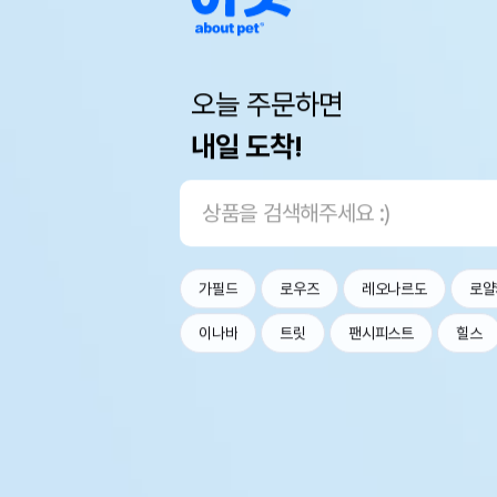
오늘 주문하면
내일 도착!
가필드
로우즈
레오나르도
로얄
이나바
트릿
팬시피스트
힐스