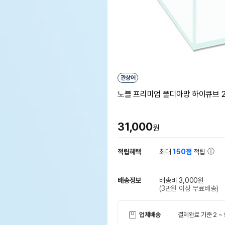
관상어
노블 프리미엄 풀디아망 하이큐브 250 
31,000
원
적립혜택
최대
150점
적립
배송정보
배송비 3,000원
(3만원 이상 무료배송)
업체배송
결제완료 기준 2 ~