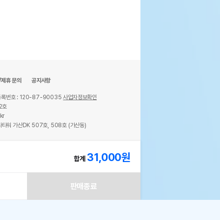
/제휴 문의
공지사항
록번호 : 120-87-90035
사업자정보확인
2호
kr
타워 가산DK 507호, 508호 (가산동)
ights reserved.
31,000
원
합계
판매종료
!