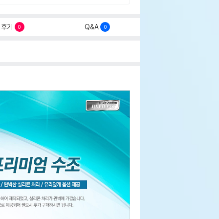
후기
Q&A
0
0