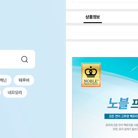
상품정보
캐닌
웨루바
네꼬모리