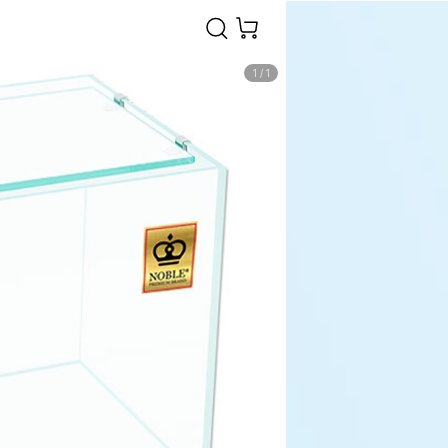
1
/
1