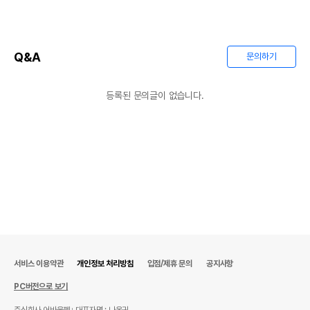
Q&A
문의하기
등록된 문의글이 없습니다.
서비스 이용약관
개인정보 처리방침
입점/제휴 문의
공지사항
PC버전으로 보기
주식회사 어바웃펫
대표자명 : 나옥귀