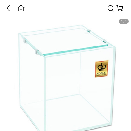
1
/
1