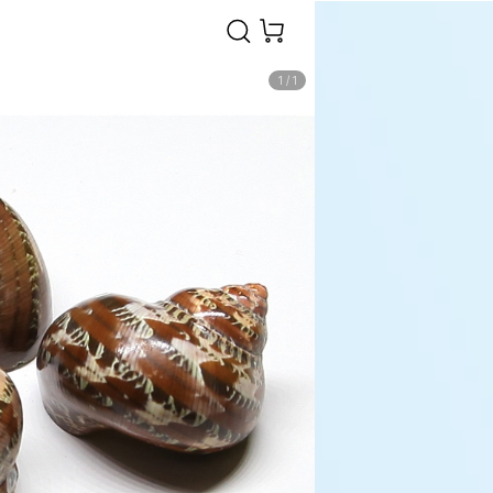
1
/
1