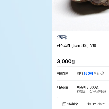
관상어
장식소라 (5cm 내외) 우드
3,000
원
적립혜택
최대
150점
적립
배송정보
배송비 3,000원
(3만원 이상 무료배송)
업체배송
결제완료 기준 2 ~