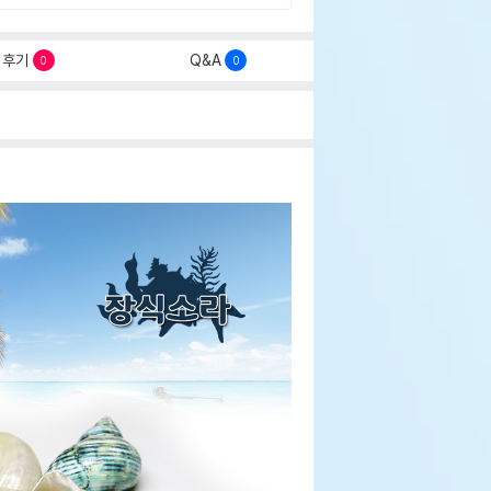
후기
Q&A
0
0