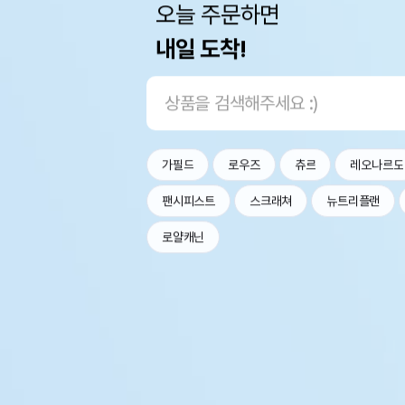
오늘 주문하면
내일 도착!
가필드
로우즈
츄르
레오나르도
팬시피스트
스크래쳐
뉴트리플랜
로얄캐닌