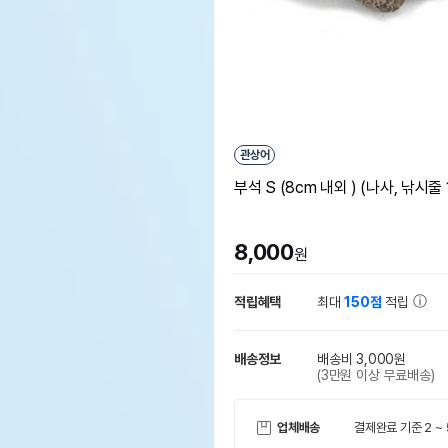
관상어
부석 S (8cm 내외 ) (나사, 낚시줄 
8,000
원
적립혜택
최대
150점
적립
배송정보
배송비 3,000원
(3만원 이상 무료배송)
업체배송
결제완료 기준 2 ~