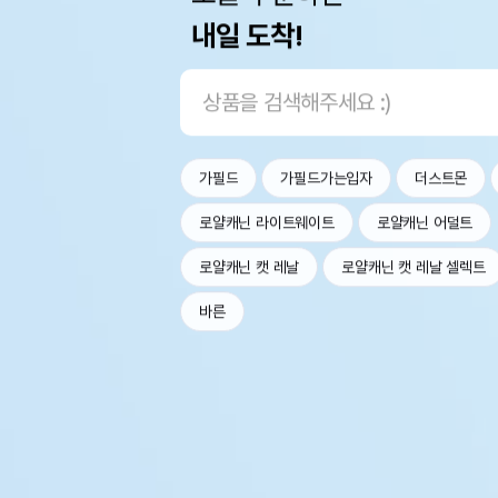
내일 도착!
가필드
가필드가는입자
더스트몬
로얄캐닌 라이트웨이트
로얄캐닌 어덜트
로얄캐닌 캣 레날
로얄캐닌 캣 레날 셀렉트
바른