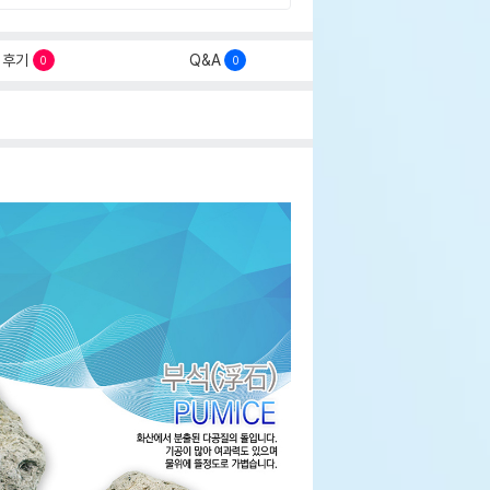
후기
Q&A
0
0