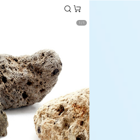
1
/
1