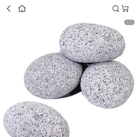
1
/
1