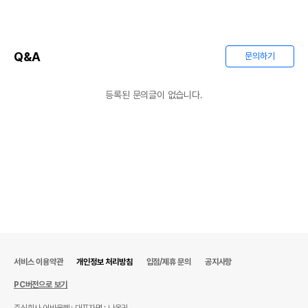
Q&A
문의하기
등록된 문의글이 없습니다.
서비스 이용약관
개인정보 처리방침
입점/제휴 문의
공지사항
PC버전으로 보기
주식회사 어바웃펫
대표자명 : 나옥귀