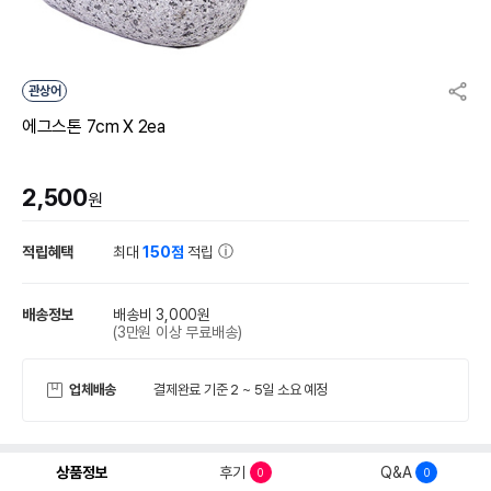
관상어
에그스톤 7cm X 2ea
2,500
원
적립혜택
최대
150점
적립
배송정보
배송비 3,000원
(3만원 이상 무료배송)
업체배송
결제완료 기준 2 ~ 5일 소요 예정
상품정보
후기
Q&A
0
0