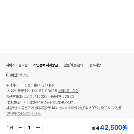
서비스 이용약관
개인정보 처리방침
입점/제휴 문의
공지사항
PC버전으로 보기
주식회사 어바웃펫
대표자명 : 나옥귀
사업자 등록번호 : 120-87-90035
사업자정보확인
통신판매업신고번호 : 제 2025-서울금천-2382호
개인정보관리자 : 김원규 hello@aboutpet.co.kr
서울특별시 금천구 가산디지털2로 144, 현대테라타워 가산DK 507호, 508호 (가산동)
구매안전(에스크로)서비스
© copyright (c) www.aboutpet.co.kr all rights reserved.
42,500
원
수량
합계