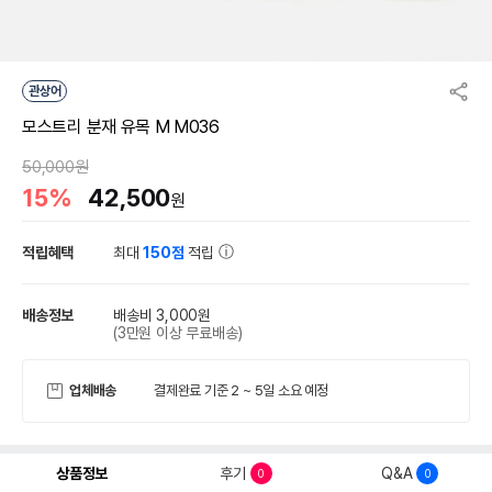
관상어
모스트리 분재 유목 M M036
50,000원
15%
42,500
원
적립혜택
최대
150점
적립
배송정보
배송비 3,000원
(3만원 이상 무료배송)
업체배송
결제완료 기준 2 ~ 5일 소요 예정
상품정보
후기
Q&A
0
0