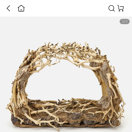
1
/
1