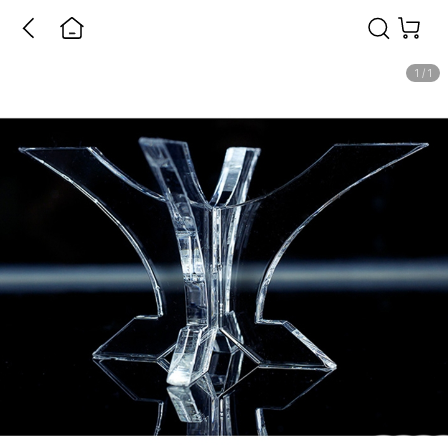
1
/
1