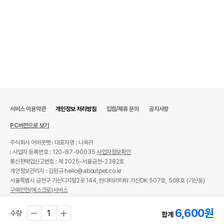
서비스 이용약관
개인정보 처리방침
입점/제휴 문의
공지사항
PC버전으로 보기
주식회사 어바웃펫
대표자명 : 나옥귀
사업자 등록번호 : 120-87-90035
사업자정보확인
통신판매업신고번호 : 제 2025-서울금천-2382호
개인정보관리자 : 김원규 hello@aboutpet.co.kr
서울특별시 금천구 가산디지털2로 144, 현대테라타워 가산DK 507호, 508호 (가산동)
구매안전(에스크로)서비스
© copyright (c) www.aboutpet.co.kr all rights reserved.
6,600
원
수량
합계