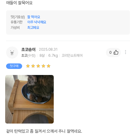
애들이 잘묵어요
포장상태
소포장
맛(기호성)
잘 먹어요
소포장 단위
12g x 3개입
유통기한
아주 넉넉해요
가성비
최고에요
제품 타입
파우치
권장 연령
3개월 이상
초코송이
2025.08.31
* 브랜드사에서 제공한 정보로 모든 책임은 브랜드사에 있습니다.
0
초코
(수컷)
8살
6.7kg
코리안쇼트헤어
* 해당 정보는 브랜드사 사정에 의해 일부 변경될 수 있습니다.
첫구매
상품 필수 정보
품명 및 모델명
이나바 챠오 츄르비츠 닭가슴살 (CS-174)
법에 의한 인증,허가 등을
상세페이지 참조
받았음을 확인할수 있는
경우 그에 대한 사항
제조국 또는 원산지
일본
제조자,수입품의 경우
겉이 탄력있고 좀 질겨서 으깨서 주니 잘먹네요.
INABA//이나바식품 코리아(주)
수입자를 함께 표기