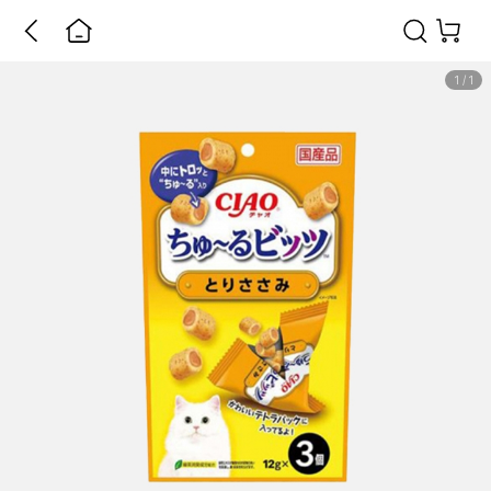
1
/
1