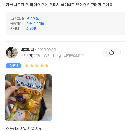
조회분
3.5%
12.73%
가끔 사주면 잘 먹어요 잘게 잘라서 급여하고 있어요 안그러면 토해요
칼슘
0.02%
0.08%
맛(기호성)
잘 먹어요
유통기한
아주 넉넉해요
인
0.35%
1.27%
가성비
최고에요
오메가3
0%
0%
오메가6
0%
0%
버찌리치
2025.09.25
0
버찌리찌
(수컷)
3살
1.7kg
코리안쇼트헤어
수분
72.5%
첫구매
탄수화물
0%
기타성분
상세 정보
가공전분(옥수수전분, 감자전분),식물성유지(해
바라기유),올리고당,비타민E,닭지방,가다랑어,난
원료구성
백분말,한천,아미노산제합제,닭가슴살,효모추출
물,홍국색소,가리비추출물,증점다당류(구아검,잔
소포장되어있어 좋아요

탄검),녹차추출물,미네랄류(나트륨, 인, 염소)