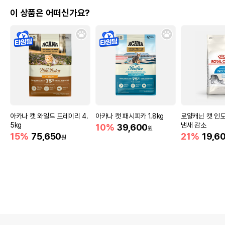
이 상품은 어떠신가요?
아카나 캣 와일드 프레이리 4.
아카나 캣 패시피카 1.8kg
로얄캐닌 캣 인도어
5kg
냄새 감소
10%
39,600
원
15%
75,650
21%
19,6
원