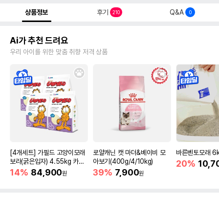
상품정보
후기
Q&A
210
0
Ai가 추천 드려요
우리 아이를 위한 맞춤 취향 저격 상품
[4개세트] 가필드 고양이모래
로얄캐닌 캣 마더&베이비 모
바른벤토모래 6
보라(굵은입자) 4.55kg 카사
아보기(400g/4/10kg)
20%
10,7
바모래
14%
84,900
39%
7,900
원
원