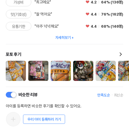
"최고에요"
4.2
64% (136명)
가성비
"잘 먹어요"
4.4
76% (162명)
맛(기호성)
"아주 넉넉해요"
4.4
68% (146명)
유통기한
자세히보기
포토 후기
비슷한 리뷰
만족도순
최신순
아이를 등록하면 비슷한 후기를 확인할 수 있어요.
우리 아이 등록하러 가기