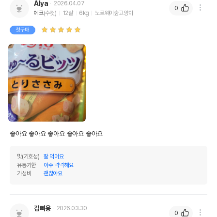
Alya
2026.04.07
0
에코
(수컷)
12살
6kg
노르웨이숲고양이
첫구매
좋아요 좋아요 좋아요 좋아요 좋아요 
맛(기호성)
잘 먹어요
유통기한
아주 넉넉해요
가성비
괜찮아요
김삐용
2026.03.30
0