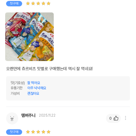
첫구매
오랜만에 츄르비츠 맛별로 구매했는데 역시 잘 먹네요!
맛(기호성)
잘 먹어요
유통기한
아주 넉넉해요
가성비
괜찮아요
템버주니
2025.11.22
0
첫구매