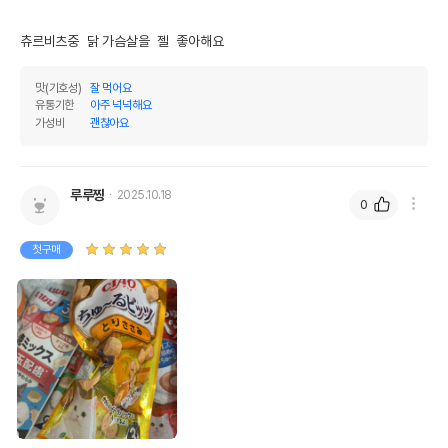
츄르비츠중  닭 가슴살을  젤  좋아해요
맛(기호성)
잘 먹어요
유통기한
아주 넉넉해요
가성비
괜찮아요
루루찡
2025.10.18
0
첫구매
영양정보
제품표기함량
수분제외함량
조단백질
21%
76.36%
조지방
4.2%
15.27%
조섬유질
0.1%
0.36%