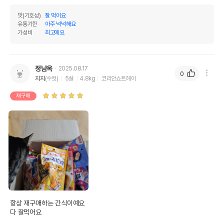
AS책임자와 전화번호
맛(기호성)
잘 먹어요
어바웃펫//1644-9601
또는 소비자상담 관련
유통기한
아주 넉넉해요
전화번호
가성비
최고에요
유통기한이 최소 2026.12.05이거나 그
이후인 상품이 출고됩니다.
유통기한
정남옥
단, 상품명에 유통기한 명시된 경우, 해당
2025.08.17
0
유통기한을 따릅니다.
지지
(수컷)
5살
4.8kg
코리안쇼트헤어
재구매
항상 재구매하는 간식이예요

다 잘먹어요