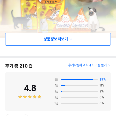
상품정보 더보기
후기 총
210
건
후기작성하고 최대 150점 받기
5
점
87
%
4.8
4
점
11
%
3
점
2
%
2
점
0
%
1
점
0
%