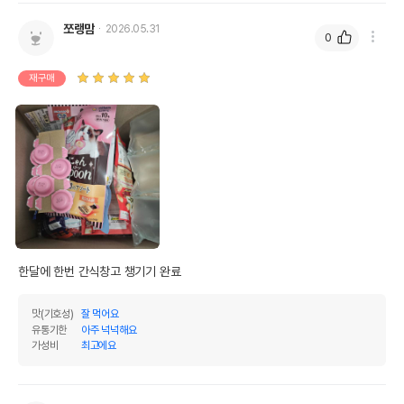
쪼랭맘
2026.05.31
0
재구매
한달에 한번 간식창고 챙기기 완료
맛(기호성)
잘 먹어요
유통기한
아주 넉넉해요
가성비
최고에요