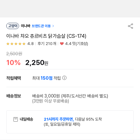
고양이
이나바
브랜드관 이동
이나바 챠오 츄르비츠 닭가슴살 (CS-174)
4.8
후기 210개
4.4 맛(기호성)
2,500원
10%
2,250
원
적립혜택
최대
150점
적립
배송정보
배송비 3,000원
(제주/도서산간 배송비 별도)
(3만원 이상 무료배송)
내일배송
21시까지 주문하면,
다음날 95% 도착
(토, 일요일/공휴일 제외)