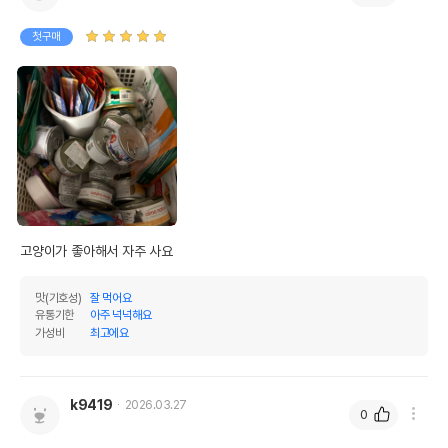
첫구매
고양이가 좋아해서 자주 사요
맛(기호성)
잘 먹어요
유통기한
아주 넉넉해요
가성비
최고에요
k9419
2026.03.27
0