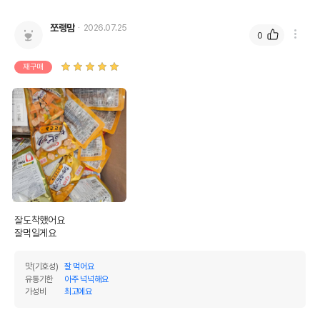
쪼랭맘
2026.07.25
0
재구매
잘도착했어요 

잘먹일게요
맛(기호성)
잘 먹어요
유통기한
아주 넉넉해요
가성비
최고에요