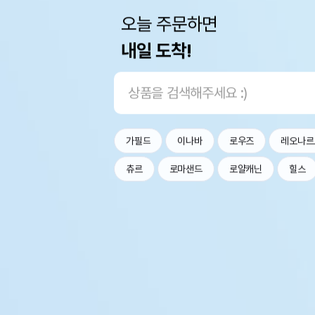
오늘 주문하면
내일 도착!
가필드
이나바
로우즈
레오나르
츄르
로마샌드
로얄캐닌
힐스