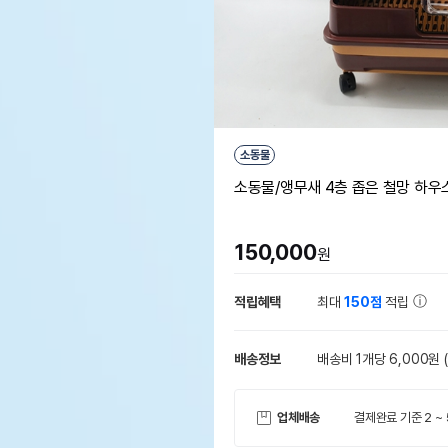
소동물
소동물/앵무새 4층 좁은 철망 하우스 
150,000
원
적립혜택
최대
150점
적립
배송정보
배송비 1개당 6,000원
업체배송
결제완료 기준 2 ~