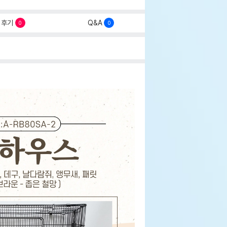
후기
Q&A
0
0