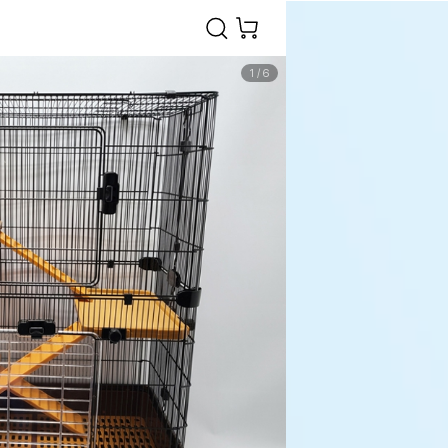
1
/
6