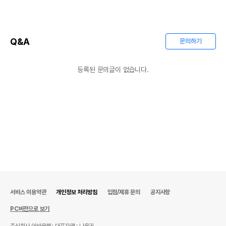
Q&A
문의하기
등록된 문의글이 없습니다.
서비스 이용약관
개인정보 처리방침
입점/제휴 문의
공지사항
PC버전으로 보기
주식회사 어바웃펫
대표자명 : 나옥귀