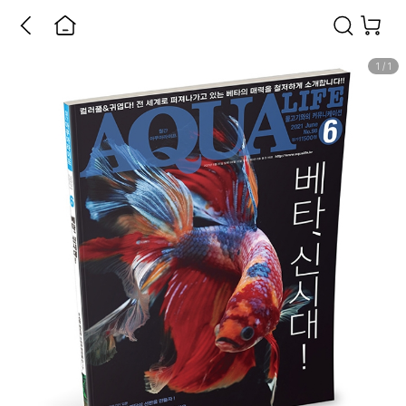
1
/
1