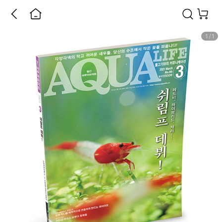
1
/
1