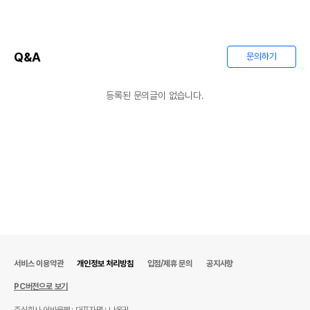
Q&A
문의하기
등록된 문의글이 없습니다.
서비스 이용약관
개인정보 처리방침
입점/제휴 문의
공지사항
PC버전으로 보기
주식회사 어바웃펫
대표자명 : 나옥귀