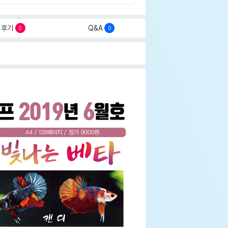
후기
Q&A
0
0