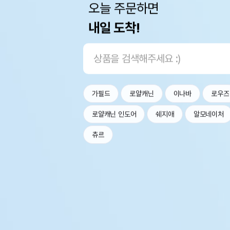
오늘 주문하면
내일 도착!
가필드
로얄캐닌
이나바
로우즈
로얄캐닌 인도어
쉐지애
알모네이처
츄르