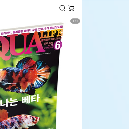
1
/
1