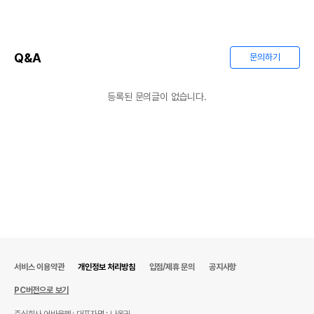
Q&A
문의하기
등록된 문의글이 없습니다.
서비스 이용약관
개인정보 처리방침
입점/제휴 문의
공지사항
PC버전으로 보기
주식회사 어바웃펫
대표자명 : 나옥귀