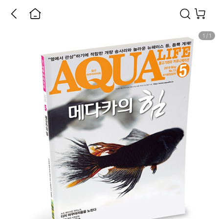
1
/
1