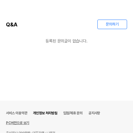
Q&A
문의하기
등록된 문의글이 없습니다.
서비스 이용약관
개인정보 처리방침
입점/제휴 문의
공지사항
PC버전으로 보기
주식회사 어바웃펫
대표자명 : 나옥귀