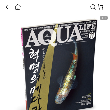
1
/
1