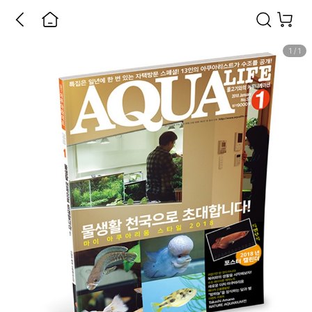
1
/
1