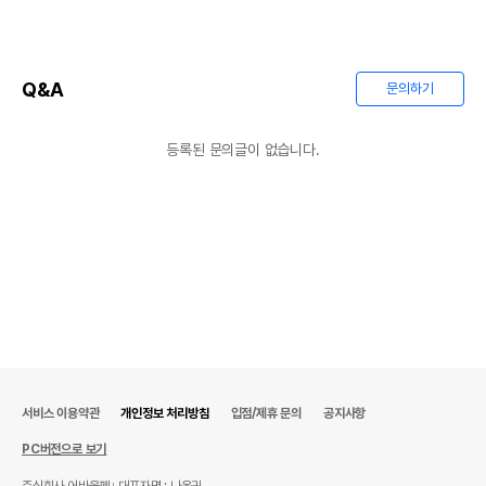
Q&A
문의하기
등록된 문의글이 없습니다.
서비스 이용약관
개인정보 처리방침
입점/제휴 문의
공지사항
PC버전으로 보기
주식회사 어바웃펫
대표자명 : 나옥귀