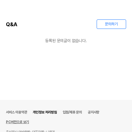
Q&A
문의하기
등록된 문의글이 없습니다.
서비스 이용약관
개인정보 처리방침
입점/제휴 문의
공지사항
PC버전으로 보기
주식회사 어바웃펫
대표자명 : 나옥귀