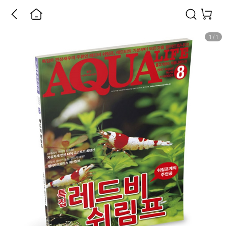
1
/
1