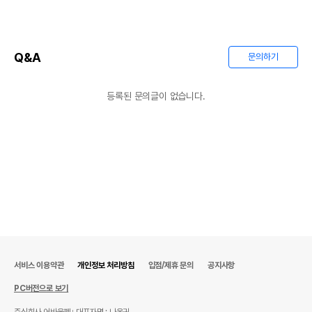
Q&A
문의하기
등록된 문의글이 없습니다.
상품 필수 정보
품명 및 모델명
상품상세설명 참조
서비스 이용약관
개인정보 처리방침
입점/제휴 문의
공지사항
법에 의한 인증,허가 등을
상품상세설명 참조
받았음을 확인할수 있는
PC버전으로 보기
경우 그에 대한 사항
주식회사 어바웃펫
대표자명 : 나옥귀