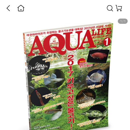
1
/
1