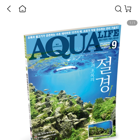
1
/
1