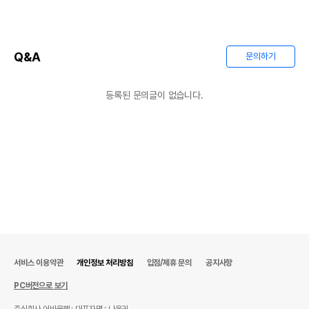
Q&A
문의하기
등록된 문의글이 없습니다.
상품 필수 정보
서비스 이용약관
개인정보 처리방침
입점/제휴 문의
공지사항
품명 및 모델명
상품상세설명 참조
PC버전으로 보기
법에 의한 인증,허가 등을
주식회사 어바웃펫
대표자명 : 나옥귀