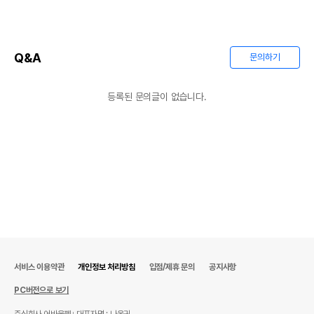
Q&A
문의하기
등록된 문의글이 없습니다.
상품 필수 정보
서비스 이용약관
개인정보 처리방침
입점/제휴 문의
공지사항
품명 및 모델명
상품상세설명 참조
PC버전으로 보기
법에 의한 인증,허가 등을
주식회사 어바웃펫
대표자명 : 나옥귀