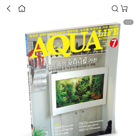
1
/
1