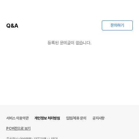
Q&A
문의하기
등록된 문의글이 없습니다.
서비스 이용약관
개인정보 처리방침
입점/제휴 문의
공지사항
PC버전으로 보기
주식회사 어바웃펫
대표자명 : 나옥귀