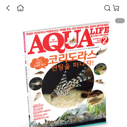
1
/
1