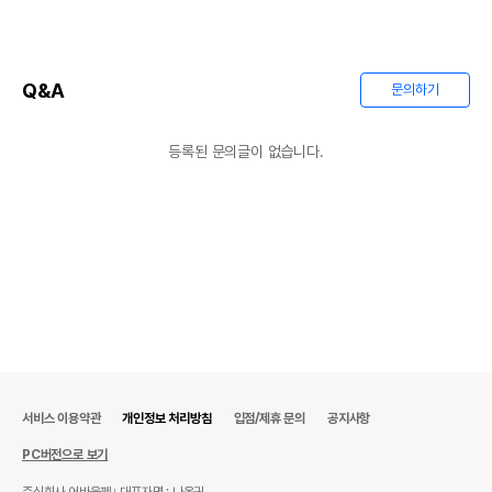
Q&A
문의하기
등록된 문의글이 없습니다.
서비스 이용약관
개인정보 처리방침
입점/제휴 문의
공지사항
PC버전으로 보기
주식회사 어바웃펫
대표자명 : 나옥귀