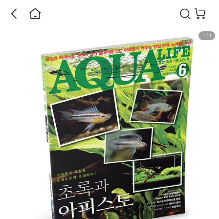
1
/
1