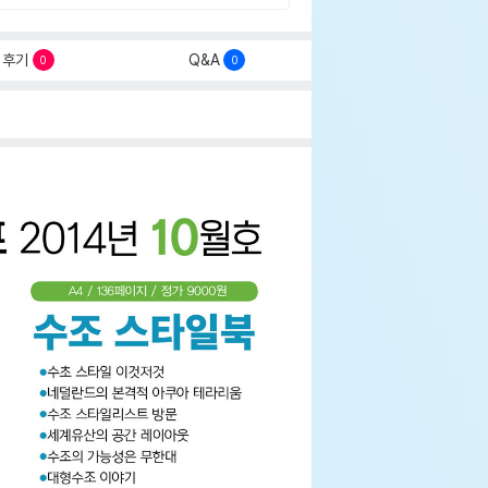
후기
Q&A
0
0