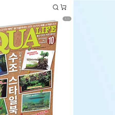
1
/
1