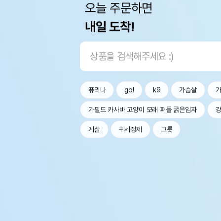
오늘 주문하면
내일 도착!
퓨리나
go!
k9
가슴살
가필드 카사바 고양이 모래 퍼플 굵은입자
강
게살
귀세정제
그릇