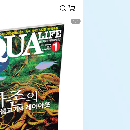
1
/
1