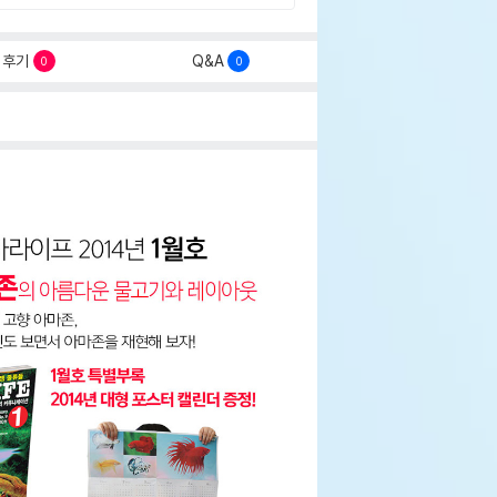
후기
Q&A
0
0