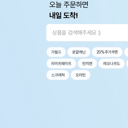
오늘 주문하면
내일 도착!
가필드
로얄캐닌
20%추가쿠폰
라이트웨이트
런치캔
레오나르도
스크래쳐
오라틴