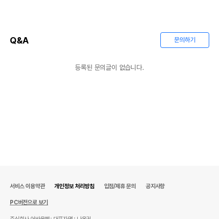
Q&A
문의하기
등록된 문의글이 없습니다.
서비스 이용약관
개인정보 처리방침
입점/제휴 문의
공지사항
PC버전으로 보기
주식회사 어바웃펫
대표자명 : 나옥귀