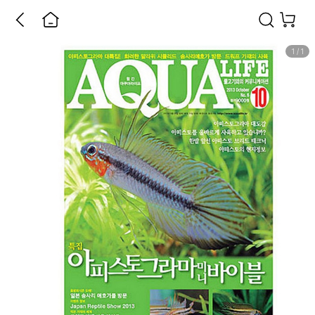
1
/
1