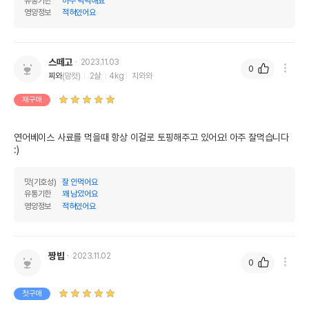
유통기한
아주 넉넉해요
영양정보
적혀있어요
스떼고
2023.11.03
0
찌와
(암컷)
2살
4kg
치와와
재구매
연어베이스 사료를 먹을때 항상 이걸로 토핑해주고 있어요! 아주 잘먹습니다 
:)
맛(기호성)
잘 안먹어요
유통기한
꽤 남았어요
영양정보
적혀있어요
짱밥
2023.11.02
0
첫구매