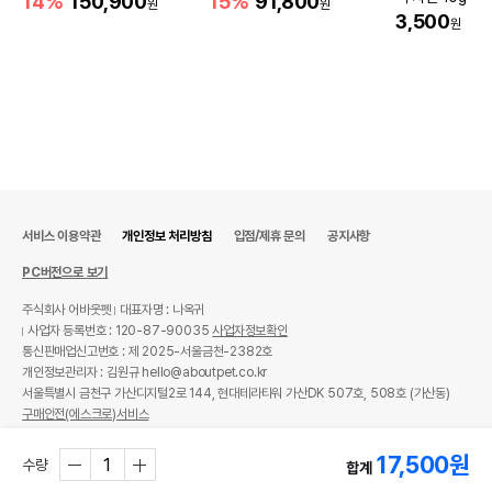
14%
150,900
15%
91,800
원
원
3,500
원
서비스 이용약관
개인정보 처리방침
입점/제휴 문의
공지사항
PC버전으로 보기
주식회사 어바웃펫
대표자명 : 나옥귀
사업자 등록번호 : 120-87-90035
사업자정보확인
통신판매업신고번호 : 제 2025-서울금천-2382호
개인정보관리자 : 김원규 hello@aboutpet.co.kr
서울특별시 금천구 가산디지털2로 144, 현대테라타워 가산DK 507호, 508호 (가산동)
구매안전(에스크로)서비스
© copyright (c) www.aboutpet.co.kr all rights reserved.
17,500
원
수량
합계