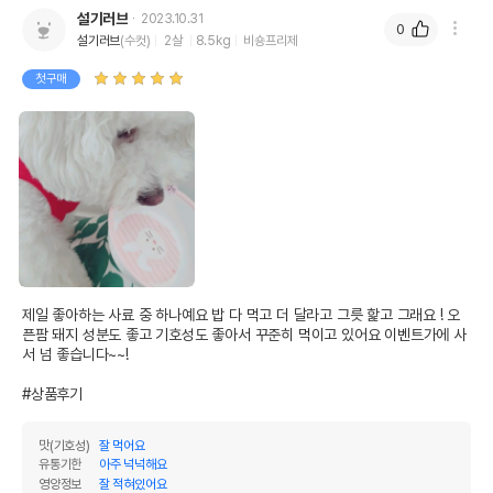
설기러브
2023.10.31
0
상세 정보
설기러브
(수컷)
2살
8.5kg
비숑프리제
첫구매
아연아미노산킬레이트,구리아미노산킬레이트,비
타민E,소금,블루베리,염화콜린,계피,건조효모(셀
레늄),혼합토코페롤(천연보존제),돼지 심장,연어
원료구성
오일,강황,치커리뿌리,돼지 간,사과식초,건조다
시마,갈은 돼지뼈,비타민D3,시금치,인도적으로
사육한 돼지고기,케일,애호박,코코넛오일,엽산,
비타민B1질산염,몬모릴로나이트
* 브랜드사에서 제공한 정보로 모든 책임은 브랜드사에 있습니다.
* 해당 정보는 브랜드사 사정에 의해 일부 변경될 수 있습니다.
제일 좋아하는 사료 중 하나예요 밥 다 먹고 더 달라고 그릇 핥고 그래요 ! 오
상품 필수 정보
픈팜 돼지 성분도 좋고 기호성도 좋아서 꾸준히 먹이고 있어요 이벤트가에 사
서 넘 좋습니다~~!

품명 및 모델명
오픈팜 동결건조 돼지고기 99g
#상품후기
법에 의한 인증,허가 등을
상세설명참조
받았음을 확인할수 있는
맛(기호성)
잘 먹어요
경우 그에 대한 사항
유통기한
아주 넉넉해요
영양정보
잘 적혀있어요
제조국 또는 원산지
미국