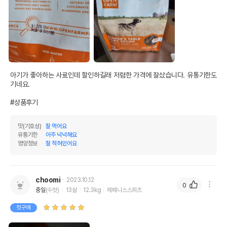
아기가 좋아하는 사료인데 할인하길래 저렴한 가격에 잘샀습니다. 유통기한도 
기네요.

#상품후기
맛(기호성)
잘 먹어요
유통기한
아주 넉넉해요
영양정보
잘 적혀있어요
choomi
2023.10.12
0
충일
(수컷)
13살
12.3kg
제페니스스피츠
첫구매