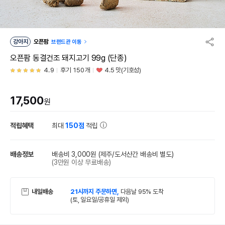
강아지
오픈팜
브랜드관 이동
오픈팜 동결건조 돼지고기 99g (단종)
4.9
후기 150개
4.5 맛(기호성)
17,500
원
적립혜택
최대
150점
적립
배송정보
배송비 3,000원
(제주/도서산간 배송비 별도)
(3만원 이상 무료배송)
내일배송
21시까지 주문하면,
다음날 95% 도착
(토, 일요일/공휴일 제외)