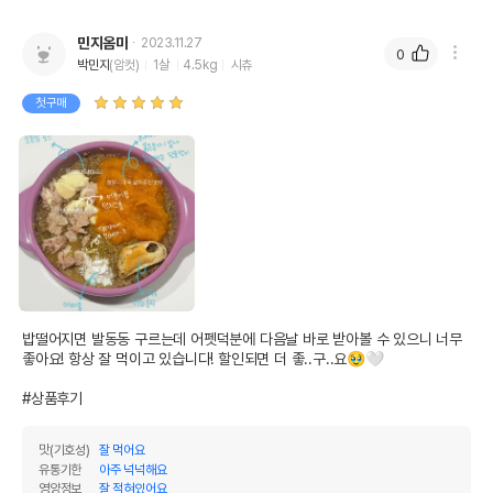
민지옴마
2023.11.27
0
박민지
(암컷)
1살
4.5kg
시츄
첫구매
밥떨어지면 발동동 구르는데 어펫덕분에 다음날 바로 받아볼 수 있으니 너무 
좋아요! 항상 잘 먹이고 있습니다! 할인되면 더 좋..구..요🥹🤍

#상품후기
맛(기호성)
잘 먹어요
유통기한
아주 넉넉해요
영양정보
잘 적혀있어요