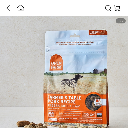
1
/
7