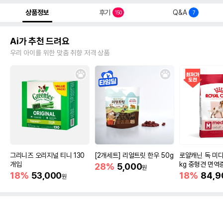
상품정보
후기
Q&A
150
7
Ai가 추천 드려요
우리 아이를 위한 맞춤 취향 저격 상품
그리니즈 오리지널 티니 130
[2개세트] 리얼트릿 한우 50g
로얄캐닌 독 미디
개입
kg 중형견 면역
28%
5,000
원
18%
53,000
18%
84,9
원