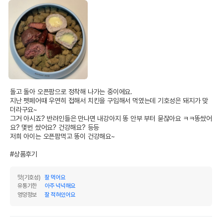
제품표기함량
수분제외함량
조단백질
38%
40%
조지방
32%
33.68%
조섬유질
5%
5.26%
조회분
10%
10.53%
돌고 돌아 오픈팜으로 정착해 나가는 중이에요.

지난 펫페어때 우연히 접해서 치킨을 구입해서 먹였는데 기호성은 돼지가 맞
칼슘
1.2%
1.26%
더라구요~

그거 아시죠? 반려인들은 만나면 내강아지 똥 안부 부터 묻잖아요 ㅋㅋ똥쌌어
인
1%
1.05%
요? 몇번 쌌어요? 건강해요? 등등

저희 아이는 오픈팜먹고 똥이 건강해요~

오메가3
0%
0%
#상품후기
오메가6
0%
0%
수분
5%
맛(기호성)
잘 먹어요
유통기한
아주 넉넉해요
탄수화물
10.53%
영양정보
잘 적혀있어요
기타성분