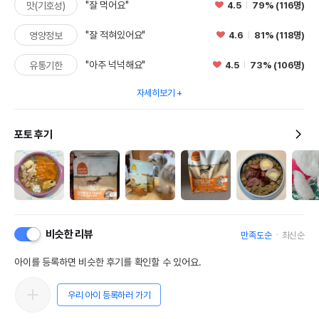
"잘 먹어요"
4.5
79% (116명)
맛(기호성)
"잘 적혀있어요"
4.6
81% (118명)
영양정보
"아주 넉넉해요"
4.5
73% (106명)
유통기한
자세히보기
포토 후기
비슷한 리뷰
만족도순
최신순
아이를 등록하면 비슷한 후기를 확인할 수 있어요.
우리 아이 등록하러 가기