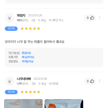
제조자,수입품의 경우
상세설명참조
수입자를 함께 표기
재럼지
2023.10.26
0
AS책임자와 전화번호
태리
(암컷)
2살
6.3kg
하나뿐인 믹스
(주)어바웃펫 // 1644-9601
또는 소비자상담 관련
전화번호
첫구매
유통기한이 최소 2026.12.06이거나 그
강아지가 너무 잘 먹는 제품이 들어와서 좋네요
이후인 상품이 출고됩니다.
유통기한
단, 상품명에 유통기한 명시된 경우, 해당
유통기한을 따릅니다.
맛(기호성)
괜찮아요
유통기한
꽤 남았어요
영양정보
적혀있어요
나무네아빠
2023.10.18
0
나무
(암컷)
3살
3.3kg
토이푸들
첫구매