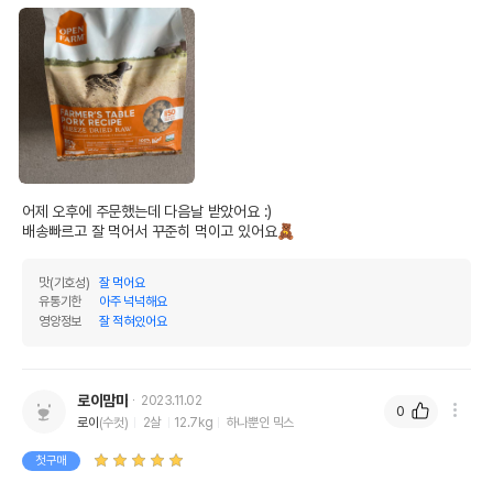
어제 오후에 주문했는데 다음날 받았어요 :)

배송빠르고 잘 먹어서 꾸준히 먹이고 있어요🧸
맛(기호성)
잘 먹어요
유통기한
아주 넉넉해요
영양정보
잘 적혀있어요
로이맘마
2023.11.02
0
로이
(수컷)
2살
12.7kg
하나뿐인 믹스
첫구매
영양정보