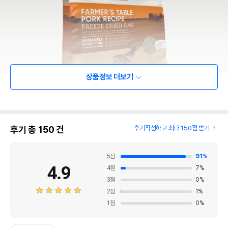
상품정보 더보기
후기 총
150
건
후기작성하고 최대 150점 받기
5
점
91
%
4.9
4
점
7
%
3
점
0
%
2
점
1
%
1
점
0
%