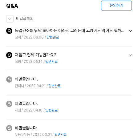
Q&A
문의하기
비밀글 제외
동결건조를 워낙 좋아하는 애라서 그러는데 고양이도 먹어도 될까요...? 다른 수입 동결건조는 보통 견묘 겸용이라 같이 먹이는데 이건 정보를 못찾겠어서요ㅠㅠ
교희
2022.08.06
답변완료
재입고 언제 가능한가요?
잴맘
2022.05.14
답변완료
비밀글입니다.
탄따니
2022.04.21
답변완료
비밀글입니다.
재앰
2022.04.10
답변완료
비밀글입니다.
두둥두두둥
2022.03.21
답변완료