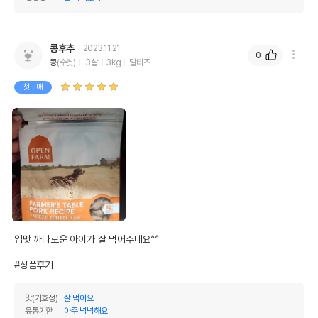
콩후추
2023.11.21
0
콩
(수컷)
3살
3kg
말티즈
첫구매
입맛 까다로운 아이가 잘 먹어주네요^^

#상품후기
맛(기호성)
잘 먹어요
유통기한
아주 넉넉해요