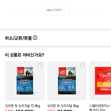
Q&A 더보기
취소/교환/환불
이 상품은 어떠신가요?
오리젠 독 오리지널 11.4kg
오리젠 독 오리지널 6kg
스텔라앤츄이스 
팩 치킨 10g