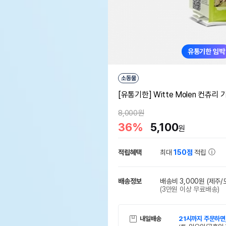
유통기한 임박
소동물
[유통기한] Witte Molen 컨츄리 기
8,000원
36%
5,100
원
적립혜택
최대
150점
적립
배송정보
배송비 3,000원
(제주/
(3만원 이상 무료배송)
내일배송
21시까지 주문하면