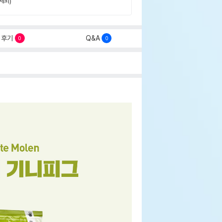
제외)
후기
Q&A
0
0