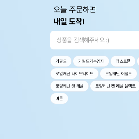
오늘 주문하면
내일 도착!
가필드
가필드가는입자
더스트몬
로얄캐닌 라이트웨이트
로얄캐닌 어덜트
로얄캐닌 캣 레날
로얄캐닌 캣 레날 셀렉트
바른