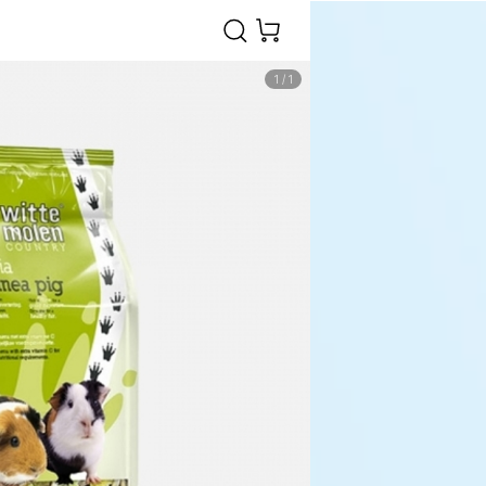
1
/
1