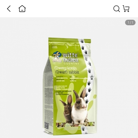
1
/
1