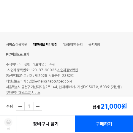
서비스 이용약관
개인정보 처리방침
입점/제휴 문의
공지사항
PC버전으로 보기
주식회사 어바웃펫
대표자명 : 나옥귀
사업자 등록번호 : 120-87-90035
사업자정보확인
통신판매업신고번호 : 제 2025-서울금천-2382호
개인정보관리자 : 김원규 hello@aboutpet.co.kr
서울특별시 금천구 가산디지털2로 144, 현대테라타워 가산DK 507호, 508호 (가산동)
구매안전(에스크로)서비스
© copyright (c) www.aboutpet.co.kr all rights reserved.
21,000
원
수량
합계
장바구니 담기
구매하기
찜