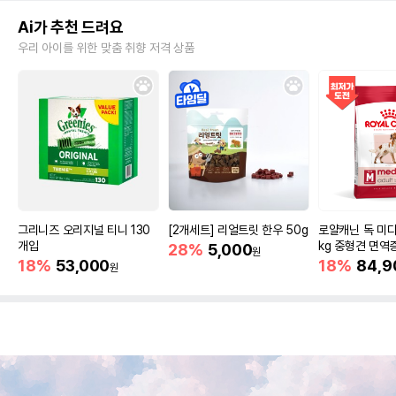
Ai가 추천 드려요
우리 아이를 위한 맞춤 취향 저격 상품
그리니즈 오리지널 티니 130
[2개세트] 리얼트릿 한우 50g
로얄캐닌 독 미디
개입
kg 중형견 면역
28%
5,000
원
18%
53,000
18%
84,9
원