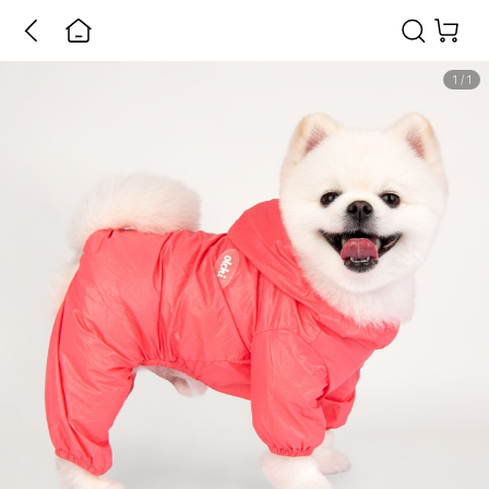
1
/
1