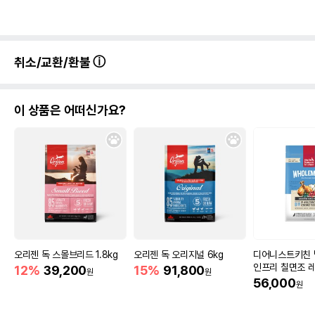
취소/교환/환불
이 상품은 어떠신가요?
오리젠 독 스몰브리드 1.8kg
오리젠 독 오리지널 6kg
디어니스트키친 
인프리 칠면조 레
12%
39,200
15%
91,800
원
원
56,000
원