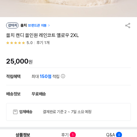
강아지
올치
브랜드관 이동
올치 캔디 올인원 레인코트 옐로우 2XL
5.0
후기 1개
25,000
원
적립혜택
최대
150점
적립
배송정보
무료배송
업체배송
결제완료 기준 2 ~ 7일 소요 예정
상품정보
후기
Q&A
1
0