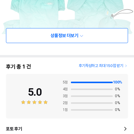
상품정보 더보기
후기 총
1
건
후기작성하고 최대 150점 받기
5
점
100
%
5.0
4
점
0
%
3
점
0
%
2
점
0
%
1
점
0
%
포토 후기