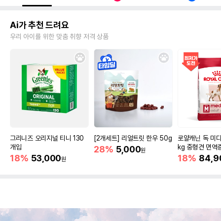
Ai가 추천 드려요
우리 아이를 위한 맞춤 취향 저격 상품
그리니즈 오리지널 티니 130
[2개세트] 리얼트릿 한우 50g
로얄캐닌 독 미디
개입
kg 중형견 면역
28%
5,000
원
18%
53,000
18%
84,9
원