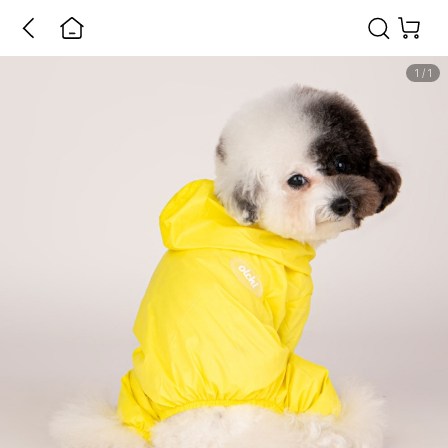
1
/
1