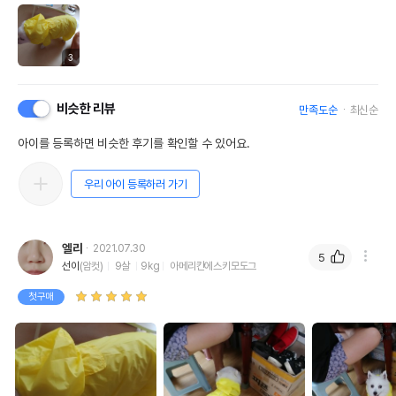
3
비슷한 리뷰
만족도순
최신순
아이를 등록하면 비슷한 후기를 확인할 수 있어요.
우리 아이 등록하러 가기
엘리
2021.07.30
5
선이
(암컷)
9살
9kg
아메리칸에스키모도그
첫구매