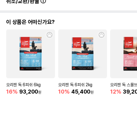
취소/교환/환불
이 상품은 어떠신가요?
오리젠 독 6피쉬 6kg
오리젠 독 6피쉬 2kg
오리젠 독 스몰브리
16%
93,200
10%
45,400
12%
39,2
원
원