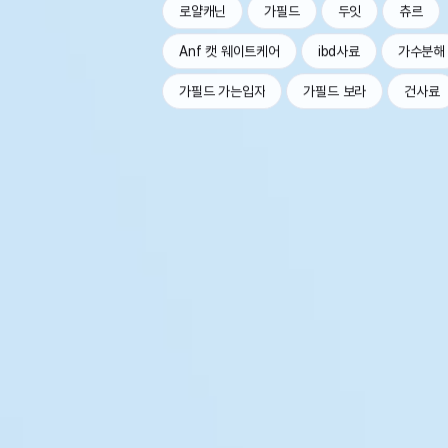
로얄캐닌
가필드
두잇
츄르
Anf 캣 웨이트케어
ibd사료
가수분해
가필드 가는입자
가필드 보라
건사료