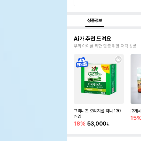
상품정보
Ai가 추천 드려요
우리 아이를 위한 맞춤 취향 저격 상품
그리니즈 오리지널 티니 130
[2개
개입
15
18%
53,000
원