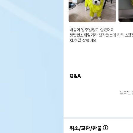
배송이 일주일정도 걸렸어요

빳빳한소재일거라 생각했는데 라텍스장갑
XL하길 잘했어요
Q&A
등록된 
취소/교환/환불