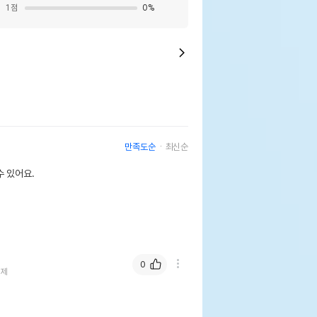
1
점
0
%
만족도순
최신순
 있어요.
0
리제