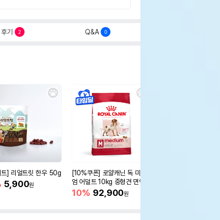
후기
Q&A
2
0
세트] 리얼트릿 한우 50g
[10%쿠폰] 로얄캐닌 독 미디
오리젠 독 스몰브리드 4
엄 어덜트 10kg 중형견 면역
%
5,900
15%
75,400
원
원
증진
10%
92,900
원