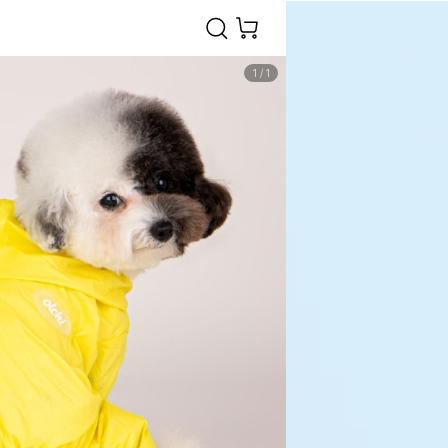
1
/
1