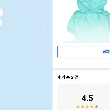
상품
후기 총
2
건
4.5