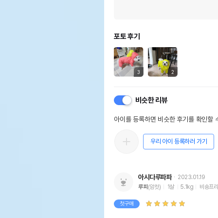
포토 후기
3
2
비슷한 리뷰
아이를 등록하면 비슷한 후기를 확인할 수
우리 아이 등록하러 가기
아시다루파파
2023.01.19
루피
(암컷)
1살
5.1kg
비숑프
첫구매