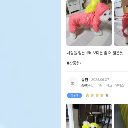
사람들 입는 우비보다는 좀 더 얇은듯

#상품후기
송편
2023.06.07
송편
(수컷)
1살
4kg
말티즈
첫구매