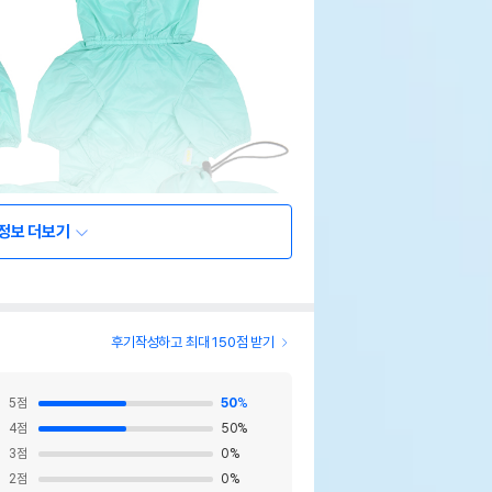
정보 더보기
후기작성하고 최대 150점 받기
5
점
50
%
4
점
50
%
3
점
0
%
2
점
0
%