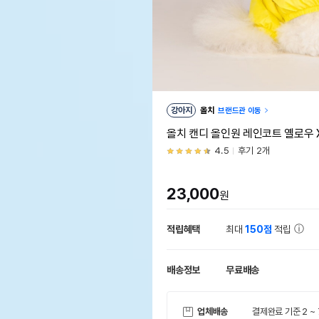
강아지
올치
브랜드관 이동
올치 캔디 올인원 레인코트 옐로우 
4.5
후기 2개
23,000
원
적립혜택
최대
150점
적립
배송정보
무료배송
업체배송
결제완료 기준 2 ~