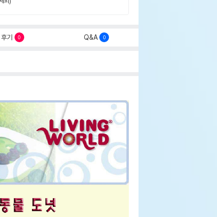
제외)
후기
Q&A
0
0