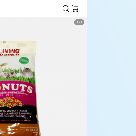
1
/
1