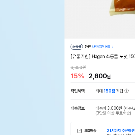
소동물
하겐
브랜드관 이동
[유통기한] Hagen 소동물 도넛 150g 
3,300원
15%
2,800
원
적립혜택
최대
150점
적립
배송정보
배송비 3,000원
(제주/
(3만원 이상 무료배송)
내일배송
21시까지 주문하면