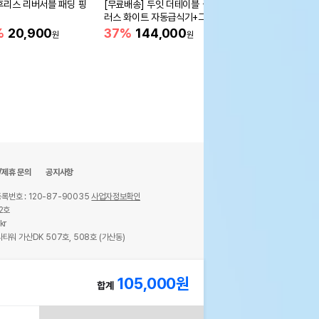
후리스 리버서블 패딩 핑
[무료배송] 두잇 더테이블 플
[무료배송] 두잇 더테이
러스 화이트 자동급식기+그릇
이트 자동급식기+그릇 
S/M
%
20,900
37%
144,000
46%
103,000
원
원
/제휴 문의
공지사항
록번호 : 120-87-90035
사업자정보확인
2호
kr
타워 가산DK 507호, 508호 (가산동)
ights reserved.
105,000
원
합계