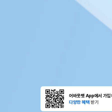
어바웃펫 App에서 가입
다양한 혜택
받기