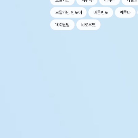
로얄캐닌
지위픽
이나바
가필드
로얄캐닌 인도어
바른벤토
웨루바
100원딜
Id로우펫