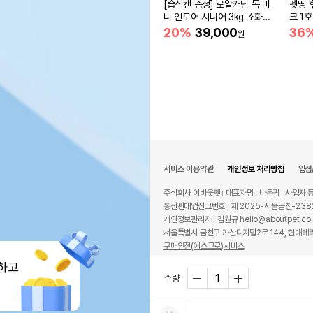
[습식캔 증정] 로얄캐닌 독 미
펫띵 
니 인도어 시니어 3kg 소화도
크 1호
움
20%
39,000
36
원
서비스 이용약관
개인정보 처리방침
입점
주식회사 어바웃펫
대표자명 : 나옥귀
사업자 등
통신판매업신고번호 : 제 2025-서울금천-238
개인정보관리자 : 김원규 hello@aboutpet.co.
서울특별시 금천구 가산디지털2로 144, 현대테라
구매안전(에스크로)서비스
© copyright (c) www.aboutpet.co.kr all r
하고
수량