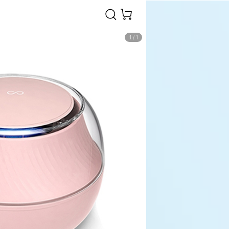
1
/
1