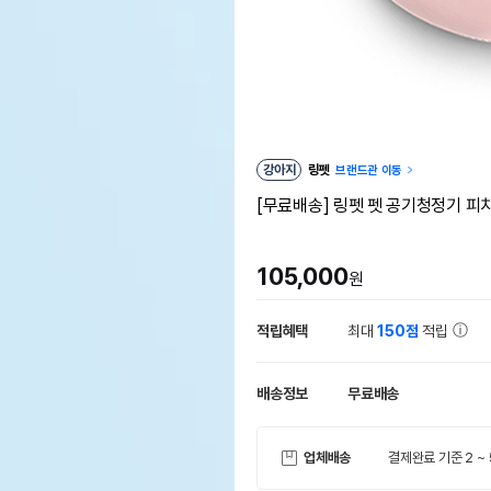
강아지
링펫
브랜드관 이동
[무료배송] 링펫 펫 공기청정기 피
105,000
원
적립혜택
최대
150점
적립
배송정보
무료배송
업체배송
결제완료 기준 2 ~