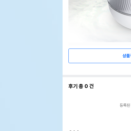
상품
후기 총
0
건
등록된