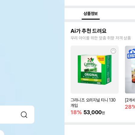
상품정보
Ai가 추천 드려요
우리 아이를 위한 맞춤 취향 저격 상품
그리니즈 오리지널 티니 130
[2개
개입
28
18%
53,000
원