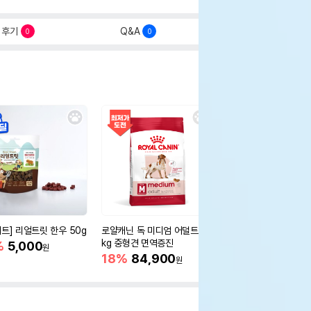
후기
Q&A
0
0
세트] 리얼트릿 한우 50g
로얄캐닌 독 미디엄 어덜트 10
오리젠 독 스몰브리드 4
kg 중형견 면역증진
%
5,000
15%
75,400
원
원
18%
84,900
원