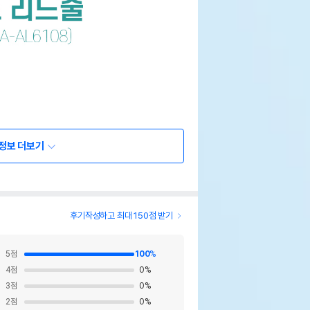
정보 더보기
후기작성하고 최대 150점 받기
5
점
100
%
4
점
0
%
3
점
0
%
2
점
0
%