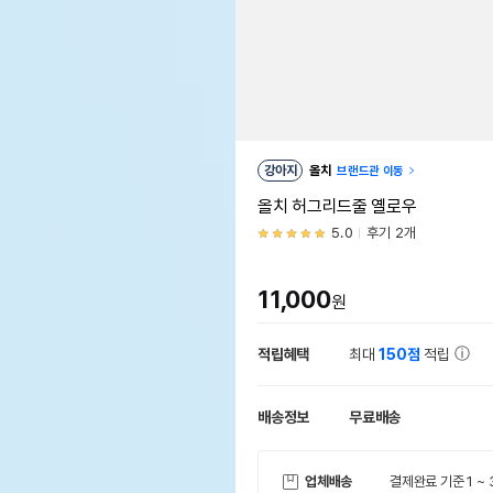
강아지
올치
브랜드관 이동
올치 허그리드줄 옐로우
5.0
후기 2개
11,000
원
적립혜택
최대
150점
적립
배송정보
무료배송
업체배송
결제완료 기준 1 ~