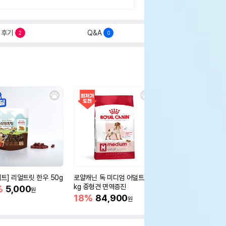
후기
Q&A
2
0
세트] 리얼트릿 한우 50g
로얄캐닌 독 미디엄 어덜트 10
오리젠 독 스몰브리드 4
kg 중형견 면역증진
%
5,000
15%
75,400
원
원
18%
84,900
원