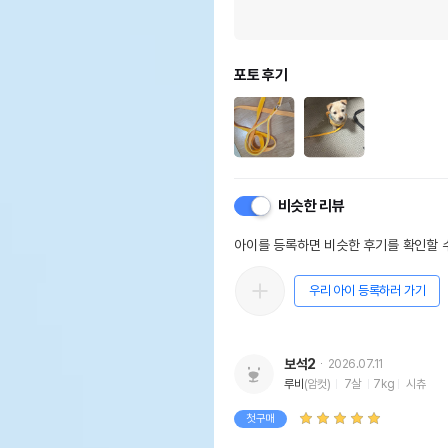
포토 후기
비슷한 리뷰
아이를 등록하면 비슷한 후기를 확인할 수
우리 아이 등록하러 가기
보석2
2026.07.11
루비
(암컷)
7살
7kg
시츄
첫구매