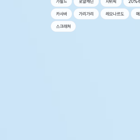
가필드
로얄캐닌
지위픽
20%
카사바
가리가리
레오나르도
매
스크래쳐