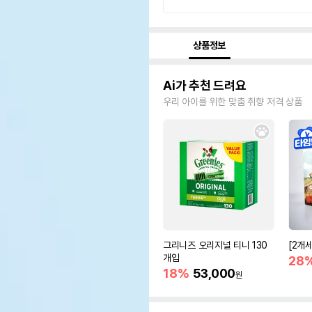
상품정보
Ai가 추천 드려요
우리 아이를 위한 맞춤 취향 저격 상품
그리니즈 오리지널 티니 130
[2개
개입
28
18%
53,000
원