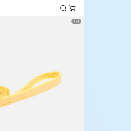
1
/
1