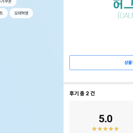
추가쿠폰
트
모래혁명
상품
후기 총
2
건
5.0