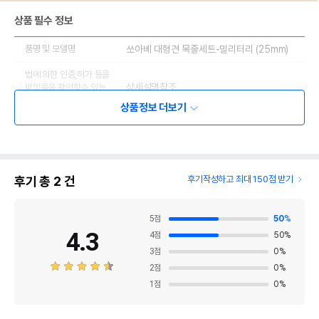
상품 필수 정보
품명 및 모델명
쏘아베 대형견 목줄세트-밀리터리 (25mm)
법에 의한 인증,허가 등을
상세설명참조
받았음을 확인할수 있는
경우 그에 대한 사항
상품정보 더보기
제조국 또는 원산지
기타
제조자,수입품의 경우
Soave//펫앤드림
수입자를 함께 표기
후기 총
2
건
후기작성하고 최대 150점 받기
AS책임자와 전화번호
어바웃펫//1644-9601
또는 소비자상담 관련
전화번호
5
점
50
%
4.3
4
점
50
%
유통기한이 최소 2026.12.04이거나 그
3
점
0
%
이후인 상품이 출고됩니다.
유통기한
단, 상품명에 유통기한 명시된 경우, 해당
2
점
0
%
유통기한을 따릅니다.
1
점
0
%