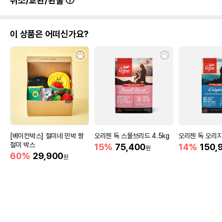
취소/교환/환불
이 상품은 어떠신가요?
[베이컨박스] 절미네 민박 짱
오리젠 독 스몰브리드 4.5kg
오리젠 독 오리지널
절미 박스
15%
75,400
14%
150,
원
60%
29,900
원