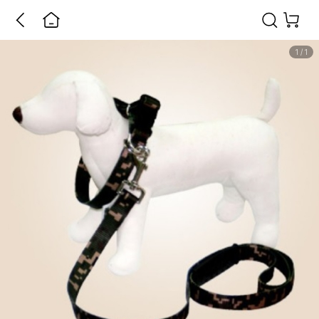
1
/
1