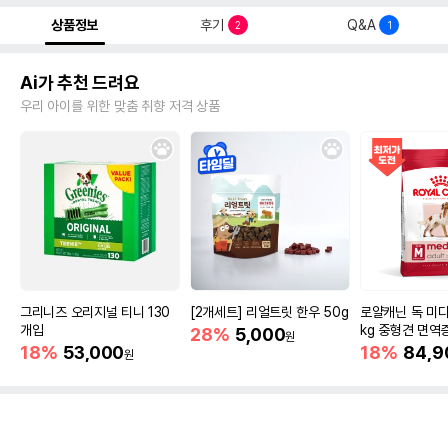
상품정보
후기
Q&A
2
1
Ai가 추천 드려요
우리 아이를 위한 맞춤 취향 저격 상품
그리니즈 오리지널 티니 130
[2개세트] 리얼트릿 한우 50g
로얄캐닌 독 미디
개입
kg 중형견 면역
28%
5,000
원
18%
53,000
18%
84,9
원