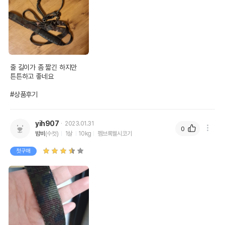
줄 길이가 좀 짧긴 하지만

튼튼하고 좋네요

#상품후기
yih907
2023.01.31
0
밤비
(수컷)
1살
10kg
펨브록웰시코기
첫구매