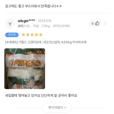
응고력도 좋고 부드러워서 만족힙니다ㅎㅎ
wlsgm****
2024.11.10
0
요미
(수컷)
13살
7.5kg
코리안쇼트헤어
첫구매
[4개세트] 가필드 고양이모래 그린(가는입자) 4.55kg 카사바모래
세일할때 쟁여놓고 있어요 단단하게 잘 굳어서 좋아요
후기 더보기