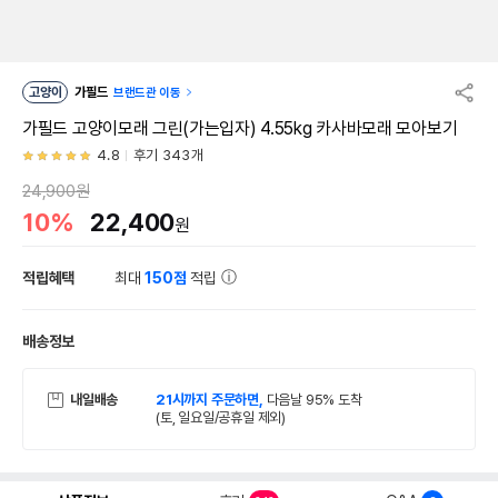
고양이
가필드
브랜드관 이동
가필드 고양이모래 그린(가는입자) 4.55kg 카사바모래 모아보기
4.8
후기 343개
24,900원
10%
22,400
원
적립혜택
최대
150점
적립
배송정보
내일배송
21시까지 주문하면,
다음날 95% 도착
(토, 일요일/공휴일 제외)