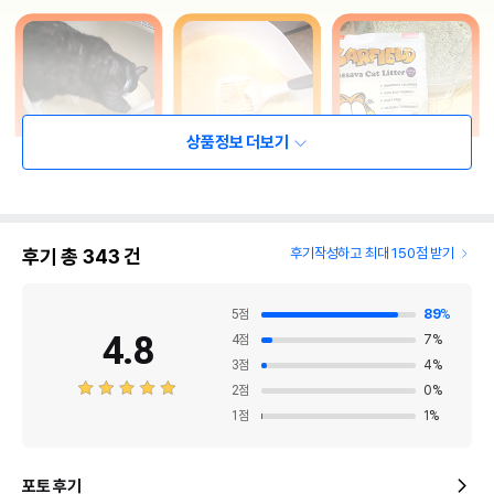
상품정보 더보기
후기 총
343
건
후기작성하고 최대 150점 받기
5
점
89
%
4.8
4
점
7
%
3
점
4
%
2
점
0
%
1
점
1
%
포토 후기