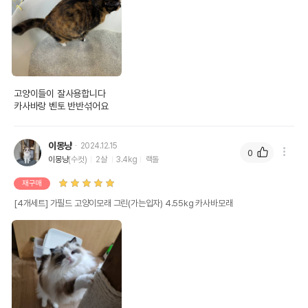
고양이들이 잘사용합니다

카사바랑 벤토 반반섞어요
이몽냥
2024.12.15
0
이몽냥
(수컷)
2살
3.4kg
랙돌
재구매
[4개세트] 가필드 고양이모래 그린(가는입자) 4.55kg 카사바모래