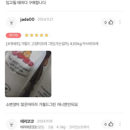
입고될 때마다 구매합니다
jade00
2024.11.21
0
재구매
[4개세트] 가필드 고양이모래 그린(가는입자) 4.55kg 카사바모래
소변양이 많은아이라 가필드그린 아니면안되요
테리코코
2024.11.19
0
테리와코코2
(암컷)
2살
4.3kg
코리안쇼트헤어