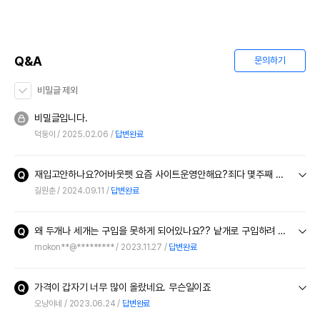
Q&A
문의하기
비밀글 제외
비밀글입니다.
덕둥이
2025.02.06
답변완료
재입고안하나요?어바웃펫 요즘 사이트운영안해요?죄다 몇주째 입고안하는데
길원춘
2024.09.11
답변완료
왜 두개나 세개는 구입을 못하게 되어있나요?? 낱개로 구입하려 하면 최대 한개만 구매할수있다고 뜹니다
mokon**@*********
2023.11.27
답변완료
가격이 갑자기 너무 많이 올랐네요. 무슨일이죠
오냥이네
2023.06.24
답변완료