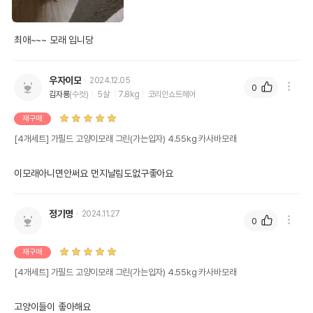
최애~~~ 모래 입니당
우자이모
2024.12.05
0
김자룡
(수컷)
5살
7.8kg
코리안쇼트헤어
재구매
[4개세트] 가필드 고양이모래 그린(가는입자) 4.55kg 카사바모래
이모래아니면안써요 먼지날림도없구좋아요
정기명
2024.11.27
0
재구매
[4개세트] 가필드 고양이모래 그린(가는입자) 4.55kg 카사바모래
고양이들이 좋아해요
