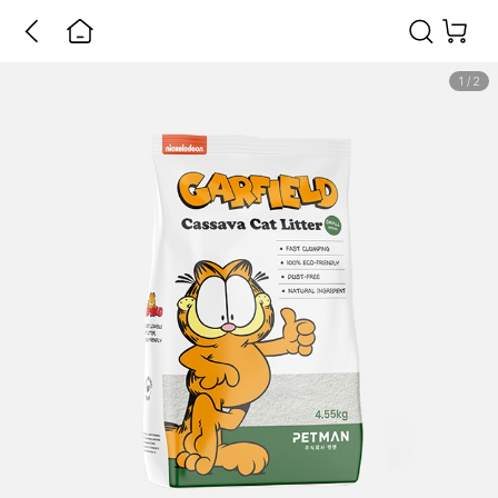
1
/
2