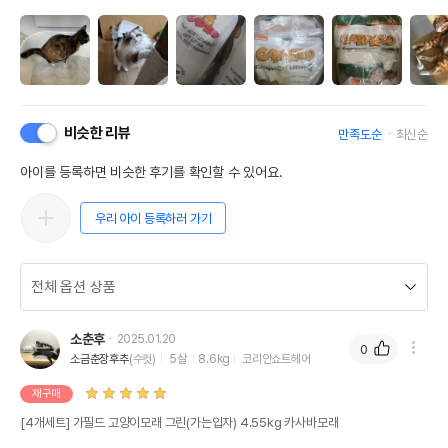
비슷한 리뷰
만족도순
최신순
아이를 등록하면 비슷한 후기를 확인할 수 있어요.
우리 아이 등록하러 가기
소춘후
2025.01.20
0
소금춘장후추
(수컷)
5살
8.6kg
코리안쇼트헤어
재구매
[4개세트] 가필드 고양이모래 그린(가는입자) 4.55kg 카사바모래