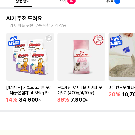
상품정보
후기
Q&A
343
8
Ai가 추천 드려요
우리 아이를 위한 맞춤 취향 저격 상품
[4개세트] 가필드 고양이모래
로얄캐닌 캣 마더&베이비 모
바른벤토모래 6
보라(굵은입자) 4.55kg 카사
아보기(400g/4/10kg)
20%
10,7
바모래
14%
84,900
39%
7,900
원
원