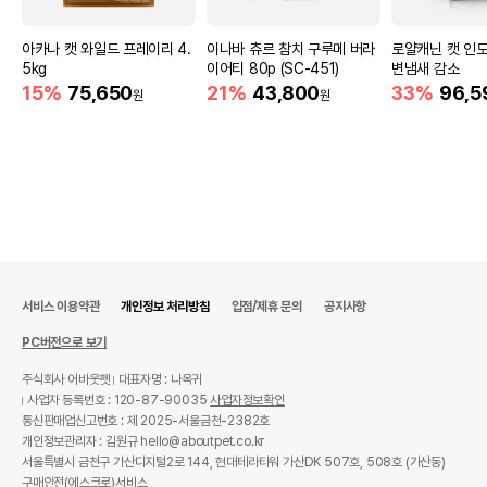
아카나 캣 와일드 프레이리 4.
이나바 츄르 참치 구루메 버라
로얄캐닌 캣 인도어
5kg
이어티 80p (SC-451)
변냄새 감소
15%
75,650
21%
43,800
33%
96,5
원
원
서비스 이용약관
개인정보 처리방침
입점/제휴 문의
공지사항
PC버전으로 보기
주식회사 어바웃펫
대표자명 : 나옥귀
사업자 등록번호 : 120-87-90035
사업자정보확인
통신판매업신고번호 : 제 2025-서울금천-2382호
개인정보관리자 : 김원규 hello@aboutpet.co.kr
서울특별시 금천구 가산디지털2로 144, 현대테라타워 가산DK 507호, 508호 (가산동)
구매안전(에스크로)서비스